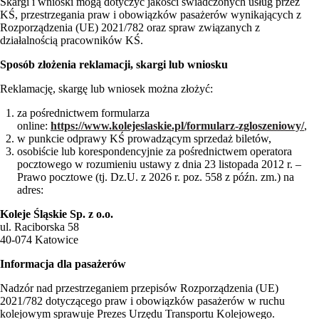
Skargi i wnioski mogą dotyczyć jakości świadczonych usług przez
KŚ, przestrzegania praw i obowiązków pasażerów wynikających z
Rozporządzenia (UE) 2021/782 oraz spraw związanych z
działalnością pracowników KŚ.
Sposób złożenia reklamacji, skargi lub wniosku
Reklamację, skargę lub wniosek można złożyć:
za pośrednictwem formularza
online:
https://www.kolejeslaskie.pl/formularz-zgloszeniowy/
,
w punkcie odprawy KŚ prowadzącym sprzedaż biletów,
osobiście lub korespondencyjnie za pośrednictwem operatora
pocztowego w rozumieniu ustawy z dnia 23 listopada 2012 r. –
Prawo pocztowe (tj. Dz.U. z 2026 r. poz. 558 z późn. zm.) na
adres:
Koleje Śląskie Sp. z o.o.
ul. Raciborska 58
40-074 Katowice
Informacja dla pasażerów
Nadzór nad przestrzeganiem przepisów Rozporządzenia (UE)
2021/782 dotyczącego praw i obowiązków pasażerów w ruchu
kolejowym sprawuje Prezes Urzędu Transportu Kolejowego.