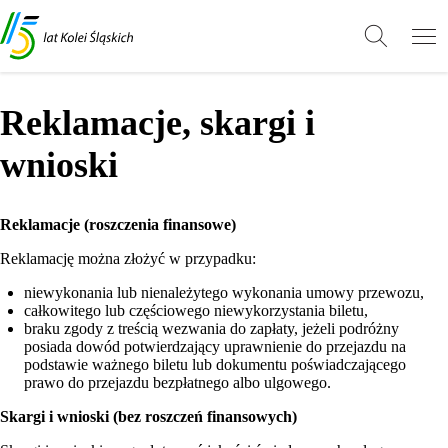
Przejdź
Przejdź
Wróć
do
do
do
treści
stopki
góry
Reklamacje, skargi i
wnioski
Reklamacje (roszczenia finansowe)
Reklamację można złożyć w przypadku:
niewykonania lub nienależytego wykonania umowy przewozu,
całkowitego lub częściowego niewykorzystania biletu,
braku zgody z treścią wezwania do zapłaty, jeżeli podróżny
posiada dowód potwierdzający uprawnienie do przejazdu na
podstawie ważnego biletu lub dokumentu poświadczającego
prawo do przejazdu bezpłatnego albo ulgowego.
Skargi i wnioski (bez roszczeń finansowych)