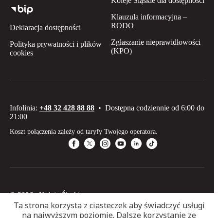
Koleje Śląskie dla dostępności
Klauzula informacyjna –
RODO
Deklaracja dostępności
Zgłaszanie nieprawidłowości
Polityka prywatności i plików
(KPO)
cookies
Infolinia:
+48 32 428 88 88
•
Dostępna codziennie od 6:00 do
21:00
Koszt połączenia zależy od taryfy Twojego operatora.
© 2026 Koleje Śląskie sp. z o.o
Ta strona korzysta z ciasteczek aby świadczyć usługi
na najwyższym poziomie. Dalsze korzystanie ze