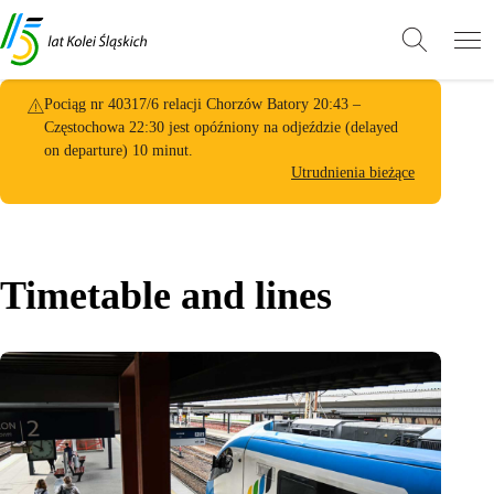
Przejdź
Przejdź
Wróć
do
do
do
treści
stopki
góry
Pociąg nr 40317/6 relacji Chorzów Batory 20:43 –
Pociąg nr 9
Częstochowa 22:30 jest opóźniony na odjeździe (delayed
jest opóźnio
on departure) 10 minut.
minut.
Utrudnienia bieżące
Timetable and lines