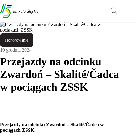
Przejdź
Przejdź
Wróć
do
do
do
treści
stopki
góry
Honorowanie
10 grudnia 2024
Przejazdy na odcinku
Zwardoń – Skalité/Čadca
w pociągach ZSSK
Przejazdy na odcinku Zwardoń – Skalité/Čadca w
pociągach ZSSK