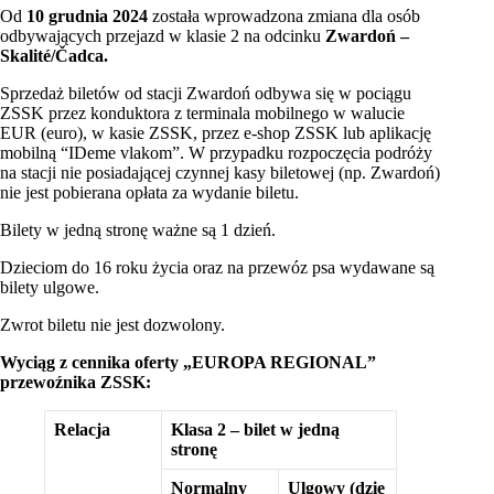
Od
10 grudnia 2024
została wprowadzona zmiana dla osób
odbywających przejazd w klasie 2 na odcinku
Zwardoń –
Skalité/Čadca.
Sprzedaż biletów od stacji Zwardoń odbywa się w pociągu
ZSSK przez konduktora z terminala mobilnego w walucie
EUR (euro), w kasie ZSSK, przez e-shop ZSSK lub aplikację
mobilną “IDeme vlakom”. W przypadku rozpoczęcia podróży
na stacji nie posiadającej czynnej kasy biletowej (np. Zwardoń)
nie jest pobierana opłata za wydanie biletu.
Bilety w jedną stronę ważne są 1 dzień.
Dzieciom do 16 roku życia oraz na przewóz psa wydawane są
bilety ulgowe.
Zwrot biletu nie jest dozwolony.
Wyciąg z cennika oferty „EUROPA REGIONAL”
przewoźnika ZSSK:
Relacja
Klasa 2 – bilet w jedną
stronę
Normalny
Ulgowy (dzie