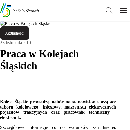
Przejdź
Przejdź
Wróć
do
do
do
treści
stopki
góry
Aktualności
23 listopada 2016
Praca w Kolejach
Śląskich
Koleje Śląskie prowadzą nabór na stanowiska: sprzątacz
taboru kolejowego, księgowy, maszynista elektrycznych
pojazdów trakcyjnych oraz pracownik techniczny –
elektronik.
Szczegółowe informacje co do warunków zatrudnienia,