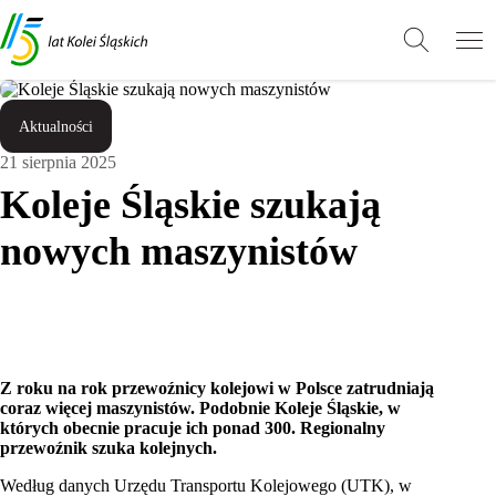
Przejdź
Przejdź
Wróć
do
do
do
treści
stopki
góry
Aktualności
21 sierpnia 2025
Koleje Śląskie szukają
nowych maszynistów
Z roku na rok przewoźnicy kolejowi w Polsce zatrudniają
coraz więcej maszynist
ó
w. Podobnie Koleje Śląskie, w
kt
ó
rych obecnie pracuje ich ponad 300. Regionalny
przewoźnik szuka kolejnych.
Według danych Urzędu Transportu Kolejowego (UTK), w