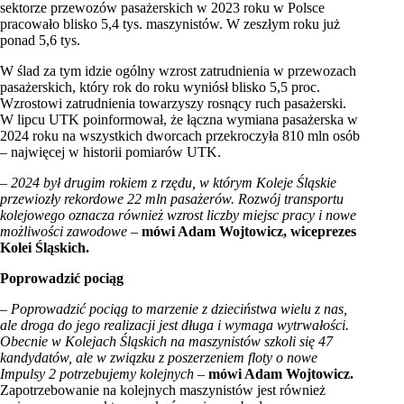
sektorze przewozów pasażerskich w 2023 roku w Polsce
pracowało blisko 5,4 tys. maszynistów. W zeszłym roku już
ponad 5,6 tys.
W ślad za tym idzie ogólny wzrost zatrudnienia w przewozach
pasażerskich, który rok do roku wyniósł blisko 5,5 proc.
Wzrostowi zatrudnienia towarzyszy rosnący ruch pasażerski.
W lipcu UTK poinformował, że łączna wymiana pasażerska w
2024 roku na wszystkich dworcach przekroczyła 810 mln osób
– najwięcej w historii pomiarów UTK.
–
2024 by
ł drugim rokiem z rzędu, w kt
ó
rym Koleje Śląskie
przewiozły rekordowe 22 mln pasażer
ó
w. Rozw
ó
j transportu
kolejowego oznacza r
ó
wnież wzrost liczby miejsc pracy i nowe
możliwości zawodowe –
m
ó
wi Adam Wojtowicz, wiceprezes
Kolei Śląskich.
Poprowadzić pociąg
–
Poprowadzić pociąg to marzenie z dzieciństwa wielu z nas,
ale droga do jego realizacji jest długa i wymaga wytrwałości.
Obecnie w Kolejach Śląskich na maszynist
ó
w szkoli się 47
kandydat
ó
w, ale w związku z poszerzeniem floty o nowe
Impulsy 2 potrzebujemy kolejnych
–
m
ó
wi Adam Wojtowicz.
Zapotrzebowanie na kolejnych maszynistów jest również