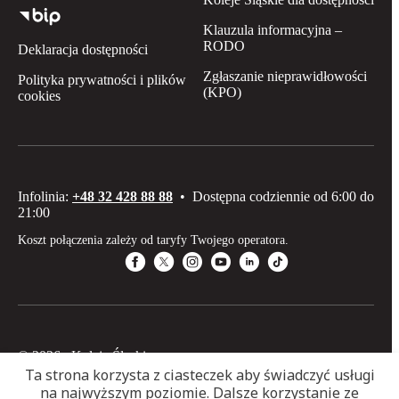
Klauzula informacyjna –
RODO
Deklaracja dostępności
Zgłaszanie nieprawidłowości
Polityka prywatności i plików
(KPO)
cookies
Infolinia:
+48 32 428 88 88
•
Dostępna codziennie od 6:00 do
21:00
Koszt połączenia zależy od taryfy Twojego operatora.
© 2026 Koleje Śląskie sp. z o.o
Ta strona korzysta z ciasteczek aby świadczyć usługi
na najwyższym poziomie. Dalsze korzystanie ze