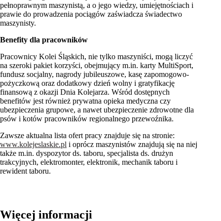
pełnoprawnym maszynistą, a o jego wiedzy, umiejętnościach i
prawie do prowadzenia pociągów zaświadcza świadectwo
maszynisty.
Benefity dla pracownik
ó
w
Pracownicy Kolei Śląskich, nie tylko maszyniści, mogą liczyć
na szeroki pakiet korzyści, obejmujący m.in. karty MultiSport,
fundusz socjalny, nagrody jubileuszowe, kasę zapomogowo-
pożyczkową oraz dodatkowy dzień wolny i gratyfikację
finansową z okazji Dnia Kolejarza. Wśród dostępnych
benefitów jest również prywatna opieka medyczna czy
ubezpieczenia grupowe, a nawet ubezpieczenie zdrowotne dla
psów i kotów pracowników regionalnego przewoźnika.
Zawsze aktualna lista ofert pracy znajduje się na stronie:
www.kolejeslaskie.pl
i oprócz maszynistów znajdują się na niej
także m.in. dyspozytor ds. taboru, specjalista ds. drużyn
trakcyjnych, elektromonter, elektronik, mechanik taboru i
rewident taboru.
Więcej informacji