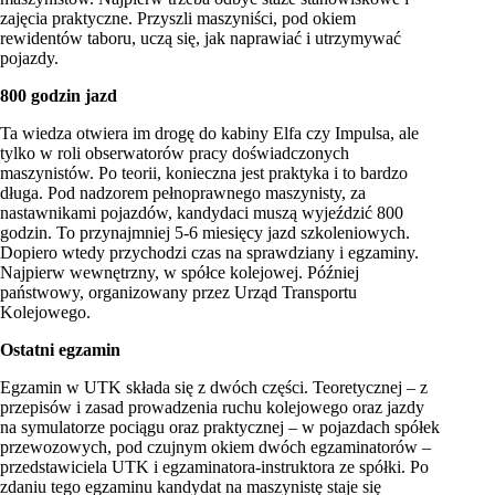
zajęcia praktyczne. Przyszli maszyniści, pod okiem
rewidentów taboru, uczą się, jak naprawiać i utrzymywać
pojazdy.
800 godzin jazd
Ta wiedza otwiera im drogę do kabiny Elfa czy Impulsa, ale
tylko w roli obserwatorów pracy doświadczonych
maszynistów. Po teorii, konieczna jest praktyka i to bardzo
długa. Pod nadzorem pełnoprawnego maszynisty, za
nastawnikami pojazdów, kandydaci muszą wyjeździć 800
godzin. To przynajmniej 5-6 miesięcy jazd szkoleniowych.
Dopiero wtedy przychodzi czas na sprawdziany i egzaminy.
Najpierw wewnętrzny, w spółce kolejowej. Później
państwowy, organizowany przez Urząd Transportu
Kolejowego.
Ostatni egzamin
Egzamin w UTK składa się z dwóch części. Teoretycznej – z
przepisów i zasad prowadzenia ruchu kolejowego oraz jazdy
na symulatorze pociągu oraz praktycznej – w pojazdach spółek
przewozowych, pod czujnym okiem dwóch egzaminatorów –
przedstawiciela UTK i egzaminatora-instruktora ze spółki. Po
zdaniu tego egzaminu kandydat na maszynistę staje się