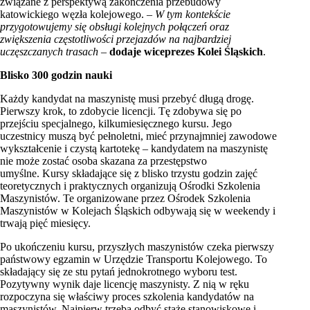
związane z perspektywą zakończenia przebudowy
katowickiego węzła kolejowego. –
W tym kontekście
przygotowujemy się obsługi kolejnych połączeń oraz
zwiększenia częstotliwości przejazd
ó
w na najbardziej
uczęszczanych trasach –
dodaje wiceprezes Kolei Śląskich
.
Blisko 300 godzin nauki
Każdy kandydat na maszynistę musi przebyć długą drogę.
Pierwszy krok, to zdobycie licencji. Tę zdobywa się po
przejściu specjalnego, kilkumiesięcznego kursu. Jego
uczestnicy muszą być pełnoletni, mieć przynajmniej zawodowe
wykształcenie i czystą kartotekę – kandydatem na maszynistę
nie może zostać osoba skazana za przestępstwo
umyślne. Kursy składające się z blisko trzystu godzin zajęć
teoretycznych i praktycznych organizują Ośrodki Szkolenia
Maszynistów. Te organizowane przez Ośrodek Szkolenia
Maszynistów w Kolejach Śląskich odbywają się w weekendy i
trwają pięć miesięcy.
Po ukończeniu kursu, przyszłych maszynistów czeka pierwszy
państwowy egzamin w Urzędzie Transportu Kolejowego. To
składający się ze stu pytań jednokrotnego wyboru test.
Pozytywny wynik daje licencję maszynisty. Z nią w ręku
rozpoczyna się właściwy proces szkolenia kandydatów na
maszynistów. Najpierw trzeba odbyć staże stanowiskowe i