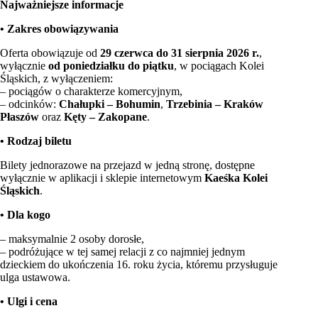
Najważniejsze informacje
• Zakres obowiązywania
Oferta obowiązuje od
29 czerwca do 31 sierpnia 2026 r.
,
wyłącznie
od poniedziałku do piątku
, w pociągach Kolei
Śląskich, z wyłączeniem:
– pociągów o charakterze komercyjnym,
– odcinków:
Chałupki – Bohumin
,
Trzebinia – Kraków
Płaszów
oraz
Kęty – Zakopane
.
• Rodzaj biletu
Bilety jednorazowe na przejazd w jedną stronę, dostępne
wyłącznie w aplikacji i sklepie internetowym
Kaeśka Kolei
Śląskich
.
• Dla kogo
– maksymalnie 2 osoby dorosłe,
– podróżujące w tej samej relacji z co najmniej jednym
dzieckiem do ukończenia 16. roku życia, któremu przysługuje
ulga ustawowa.
• Ulgi i cena