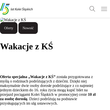
Przejdź
Przejdź
Wróć
do
do
do
treści
stopki
góry
Oferty
Nowość
Wakacje z KŚ
Oferta specjalna „Wakacje z KŚ”
została przygotowana z
myślą o rodzinach podróżujących z dziećmi. Dzięki niej
maksymalnie dwie osoby dorosłe podróżujące z co najmniej
jednym dzieckiem do 16. roku życia mogą kupić bilet na
przejazd pociągami Kolei Śląskich w promocyjnej cenie
10 zł
za osobę dorosłą
. Dzieci podróżują na podstawie
przysługujących im ulg ustawowych.