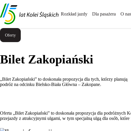
Przejdź
Przejdź
Wróć
do
do
do
Rozkład jazdy
Dla pasażera
O na
treści
stopki
góry
Oferty
Bilet Zakopiański
„Bilet Zakopiański” to doskonała propozycja dla tych, którzy planują
podróż na odcinku Bielsko-Biała Główna – Zakopane.
Oferta „Bilet Zakopiański” to doskonała propozycja dla podróżnych 
przejazdy z atrakcyjnymi ulgami, w tym specjalną ulgą dla osób, które