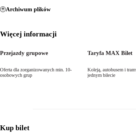
Archiwum plików
Plik
Więcej informacji
Bilet Zakopiański pdf
Bilet Zakopiański docx
Przejazdy grupowe
Taryfa MAX Bilet
plik pdf
plik docx
Oferta dla zorganizowanych min. 10-
Koleją, autobusem i tra
plik pdf
osobowych grup
jednym bilecie
plik docx
plik pdf
plik docx
plik pdf
plik docx
plik pdf
Kup bilet
plik docx