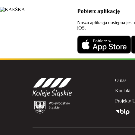
plik pdf
Pobierz aplikację
plik docx
Nasza aplikacja dostępna jest
plik pdf
iOS.
plik docx
plik pdf
plik docx
O nas
Kontakt
Projekty 