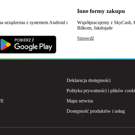
obowiązująca od 2 sierpnia 2021 r. do 28 lut
Inne formy zakupu
obowiązująca od 2 sierpnia 2021 r. do 28 lut
 na urządzenia z systemem Android i
Współpracujemy z SkyCash,
obowiązująca od 10 maja do 1 sierpnia 2021 
Bilkom, Jakdojade
obowiązująca od 10 maja do 1 sierpnia 2021 
Sprawdź
obowiązująca od 22 czerwca 2019 r. do 9 ma
obowiązująca od 22 czerwca 2019 r. do 9 ma
Deklaracja dostępności
Polityka prywatności i plików cook
UE
Mapa serwisu
Dostępność produktów i usług