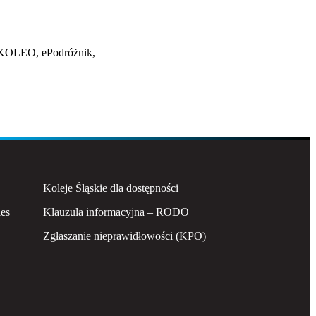
ego 2022 r.
ego 2022 r.
 KOLEO, ePodróżnik,
r.
r.
ja 2021 r.
ja 2021 r.
Koleje Śląskie dla dostępności
ies
Klauzula informacyjna – RODO
Zgłaszanie nieprawidłowości (KPO)