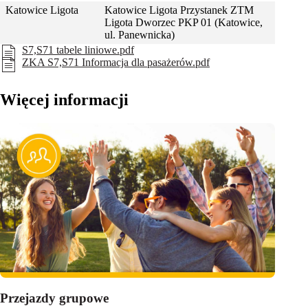
Katowice Ligota
Katowice Ligota Przystanek ZTM
Ligota Dworzec PKP 01 (Katowice,
ul. Panewnicka)
S7,S71 tabele liniowe.pdf
ZKA S7,S71 Informacja dla pasażerów.pdf
Więcej informacji
Przejazdy grupowe