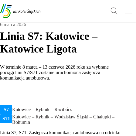
Przejdź
Przejdź
Wróć
do
do
do
treści
stopki
góry
6 marca 2026
Linia S7: Katowice –
Katowice Ligota
W terminie 8 marca – 13 czerwca 2026 roku za wybrane
pociągi linii S7/S71 zostanie uruchomiona zastępcza
komunikacja autobusowa.
S7
Katowice – Rybnik – Racibórz
Katowice – Rybnik – Wodzisław Śląski – Chałupki –
S71
Bohumin
Linia S7, S71. Zastępcza komunikacja autobusowa na odcinku